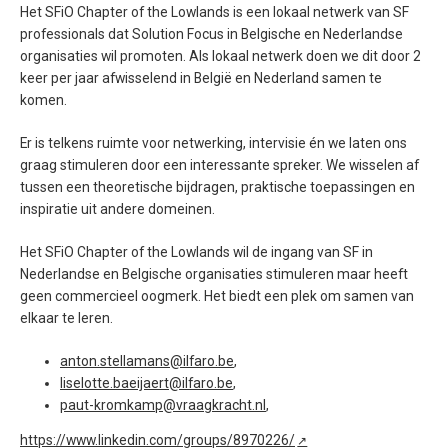
Het SFiO Chapter of the Lowlands is een lokaal netwerk van SF
professionals dat Solution Focus in Belgische en Nederlandse
organisaties wil promoten. Als lokaal netwerk doen we dit door 2
keer per jaar afwisselend in België en Nederland samen te
komen.
Er is telkens ruimte voor netwerking, intervisie én we laten ons
graag stimuleren door een interessante spreker. We wisselen af
tussen een theoretische bijdragen, praktische toepassingen en
inspiratie uit andere domeinen.
Het SFiO Chapter of the Lowlands wil de ingang van SF in
Nederlandse en Belgische organisaties stimuleren maar heeft
geen commercieel oogmerk. Het biedt een plek om samen van
elkaar te leren.
anton.stellamans@ilfaro.be
,
liselotte.baeijaert@ilfaro.be
,
paut-kromkamp@vraagkracht.nl
,
https://www.linkedin.com/groups/8970226/
↗